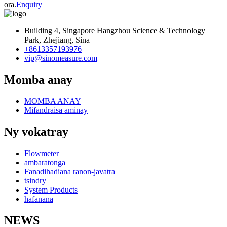
ora.
Enquiry
Building 4, Singapore Hangzhou Science & Technology
Park, Zhejiang, Sina
+8613357193976
vip@sinomeasure.com
Momba anay
MOMBA ANAY
Mifandraisa aminay
Ny vokatray
Flowmeter
ambaratonga
Fanadihadiana ranon-javatra
tsindry
System Products
hafanana
NEWS