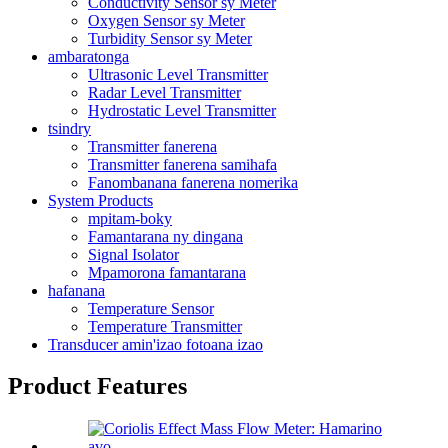
Conductivity Sensor sy Meter
Oxygen Sensor sy Meter
Turbidity Sensor sy Meter
ambaratonga
Ultrasonic Level Transmitter
Radar Level Transmitter
Hydrostatic Level Transmitter
tsindry
Transmitter fanerena
Transmitter fanerena samihafa
Fanombanana fanerena nomerika
System Products
mpitam-boky
Famantarana ny dingana
Signal Isolator
Mpamorona famantarana
hafanana
Temperature Sensor
Temperature Transmitter
Transducer amin'izao fotoana izao
Product Features