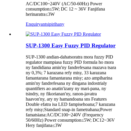
AC/DC100~240V (AC/50-60Hz) Power
consumption≤5W; DC 12 ~ 36V Fanjifana
herinaratra≤3W
Enquiry
antsipirihany
SUP-1300 Easy Fuzzy PID Regulator
SUP-1300 andian-dahatsoratra mora fuzzy PID
regulator mampiasa fuzzy PID formula ho mora
ny fandidiana amin'ny fandrefesana mazava tsara
ny 0,3%; 7 karazana refy misy, 33 karazana
famantarana famantarana misy; azo ampiharina
amin'ny fandrefesana ny dingana indostrialy
quantifiers ao anatin'izany ny mari-pana, ny
tsindry, ny fikorianan'ny, ranon-javatra
haavon'ny, ary ny hamandoana sns Features
Double efatra isa LED fampisehoana;7 karazana
refy misy;Standard snap-in fametrahana;Power
famatsiana:AC/DC100~240V (Frequency
50/60Hz) Power consumption≤5W; DC12~36V
Hery fanjifana≤3W