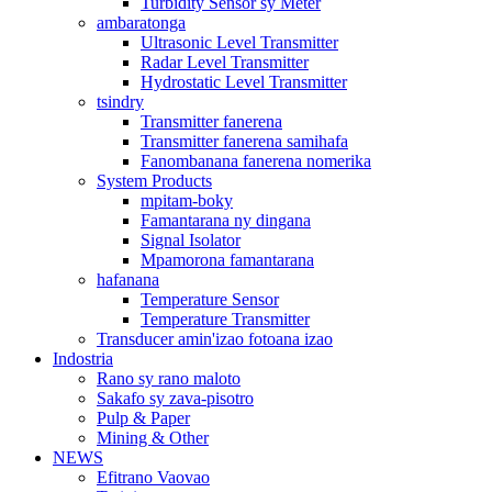
Turbidity Sensor sy Meter
ambaratonga
Ultrasonic Level Transmitter
Radar Level Transmitter
Hydrostatic Level Transmitter
tsindry
Transmitter fanerena
Transmitter fanerena samihafa
Fanombanana fanerena nomerika
System Products
mpitam-boky
Famantarana ny dingana
Signal Isolator
Mpamorona famantarana
hafanana
Temperature Sensor
Temperature Transmitter
Transducer amin'izao fotoana izao
Indostria
Rano sy rano maloto
Sakafo sy zava-pisotro
Pulp & Paper
Mining & Other
NEWS
Efitrano Vaovao