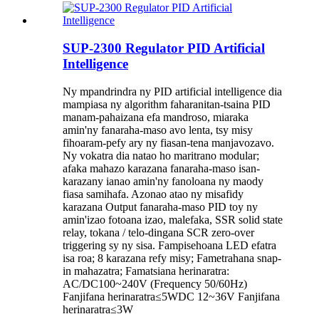
SUP-2300 Regulator PID Artificial
Intelligence
Ny mpandrindra ny PID artificial intelligence dia
mampiasa ny algorithm faharanitan-tsaina PID
manam-pahaizana efa mandroso, miaraka
amin'ny fanaraha-maso avo lenta, tsy misy
fihoaram-pefy ary ny fiasan-tena manjavozavo.
Ny vokatra dia natao ho maritrano modular;
afaka mahazo karazana fanaraha-maso isan-
karazany ianao amin'ny fanoloana ny maody
fiasa samihafa. Azonao atao ny misafidy
karazana Output fanaraha-maso PID toy ny
amin'izao fotoana izao, malefaka, SSR solid state
relay, tokana / telo-dingana SCR zero-over
triggering sy ny sisa. Fampisehoana LED efatra
isa roa; 8 karazana refy misy; Fametrahana snap-
in mahazatra; Famatsiana herinaratra:
AC/DC100~240V (Frequency 50/60Hz)
Fanjifana herinaratra≤5WDC 12~36V Fanjifana
herinaratra≤3W