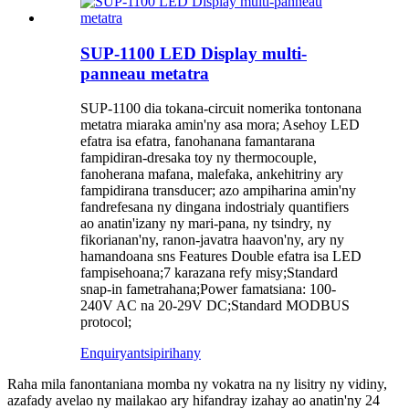
SUP-1100 LED Display multi-
panneau metatra
SUP-1100 dia tokana-circuit nomerika tontonana
metatra miaraka amin'ny asa mora; Asehoy LED
efatra isa efatra, fanohanana famantarana
fampidiran-dresaka toy ny thermocouple,
fanoherana mafana, malefaka, ankehitriny ary
fampidirana transducer; azo ampiharina amin'ny
fandrefesana ny dingana indostrialy quantifiers
ao anatin'izany ny mari-pana, ny tsindry, ny
fikorianan'ny, ranon-javatra haavon'ny, ary ny
hamandoana sns Features Double efatra isa LED
fampisehoana;7 karazana refy misy;Standard
snap-in fametrahana;Power famatsiana: 100-
240V AC na 20-29V DC;Standard MODBUS
protocol;
Enquiry
antsipirihany
Raha mila fanontaniana momba ny vokatra na ny lisitry ny vidiny,
azafady avelao ny mailakao ary hifandray izahay ao anatin'ny 24