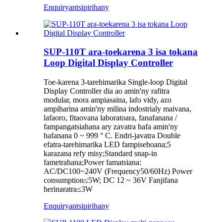
Enquiry
antsipirihany
SUP-110T ara-toekarena 3 isa tokana
Loop Digital Display Controller
Toe-karena 3-tarehimarika Single-loop Digital
Display Controller dia ao amin'ny rafitra
modular, mora ampiasaina, lafo vidy, azo
ampiharina amin'ny milina indostrialy maivana,
lafaoro, fitaovana laboratoara, fanafanana /
fampangatsiahana ary zavatra hafa amin'ny
hafanana 0 ~ 999 ° C. Endri-javatra Double
efatra-tarehimarika LED fampisehoana;5
karazana refy misy;Standard snap-in
fametrahana;Power famatsiana:
AC/DC100~240V (Frequency50/60Hz) Power
consumption≤5W; DC 12 ~ 36V Fanjifana
herinaratra≤3W
Enquiry
antsipirihany