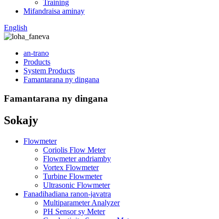
Training
Mifandraisa aminay
English
an-trano
Products
System Products
Famantarana ny dingana
Famantarana ny dingana
Sokajy
Flowmeter
Coriolis Flow Meter
Flowmeter andriamby
Vortex Flowmeter
Turbine Flowmeter
Ultrasonic Flowmeter
Fanadihadiana ranon-javatra
Multiparameter Analyzer
PH Sensor sy Meter