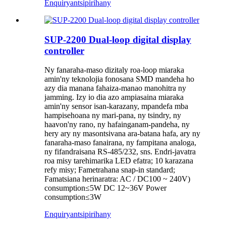
Enquiry
antsipirihany
SUP-2200 Dual-loop digital display
controller
Ny fanaraha-maso dizitaly roa-loop miaraka
amin'ny teknolojia fonosana SMD mandeha ho
azy dia manana fahaiza-manao manohitra ny
jamming. Izy io dia azo ampiasaina miaraka
amin'ny sensor isan-karazany, mpandefa mba
hampisehoana ny mari-pana, ny tsindry, ny
haavon'ny rano, ny hafainganam-pandeha, ny
hery ary ny masontsivana ara-batana hafa, ary ny
fanaraha-maso fanairana, ny fampitana analoga,
ny fifandraisana RS-485/232, sns. Endri-javatra
roa misy tarehimarika LED efatra; 10 karazana
refy misy; Fametrahana snap-in standard;
Famatsiana herinaratra: AC / DC100 ~ 240V)
consumption≤5W DC 12~36V Power
consumption≤3W
Enquiry
antsipirihany