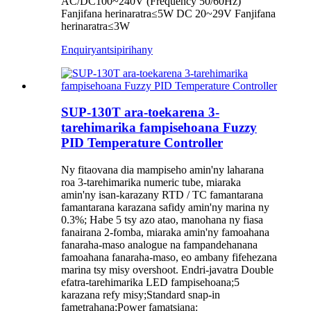
AC/DC100~240V (Frequency 50/60Hz)
Fanjifana herinaratra≤5W DC 20~29V Fanjifana
herinaratra≤3W
Enquiry
antsipirihany
SUP-130T ara-toekarena 3-
tarehimarika fampisehoana Fuzzy
PID Temperature Controller
Ny fitaovana dia mampiseho amin'ny laharana
roa 3-tarehimarika numeric tube, miaraka
amin'ny isan-karazany RTD / TC famantarana
famantarana karazana safidy amin'ny marina ny
0.3%; Habe 5 tsy azo atao, manohana ny fiasa
fanairana 2-fomba, miaraka amin'ny famoahana
fanaraha-maso analogue na fampandehanana
famoahana fanaraha-maso, eo ambany fifehezana
marina tsy misy overshoot. Endri-javatra Double
efatra-tarehimarika LED fampisehoana;5
karazana refy misy;Standard snap-in
fametrahana;Power famatsiana: