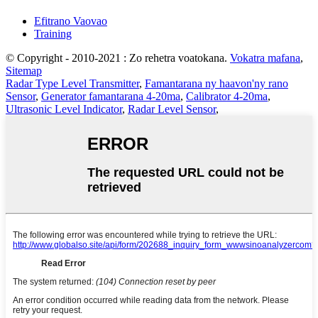
Efitrano Vaovao
Training
© Copyright - 2010-2021 : Zo rehetra voatokana.
Vokatra mafana
,
Sitemap
Radar Type Level Transmitter
,
Famantarana ny haavon'ny rano
Sensor
,
Generator famantarana 4-20ma
,
Calibrator 4-20ma
,
Ultrasonic Level Indicator
,
Radar Level Sensor
,