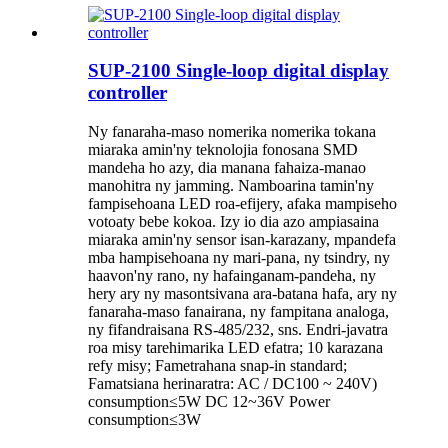
SUP-2100 Single-loop digital display
controller
Ny fanaraha-maso nomerika nomerika tokana
miaraka amin'ny teknolojia fonosana SMD
mandeha ho azy, dia manana fahaiza-manao
manohitra ny jamming. Namboarina tamin'ny
fampisehoana LED roa-efijery, afaka mampiseho
votoaty bebe kokoa. Izy io dia azo ampiasaina
miaraka amin'ny sensor isan-karazany, mpandefa
mba hampisehoana ny mari-pana, ny tsindry, ny
haavon'ny rano, ny hafainganam-pandeha, ny
hery ary ny masontsivana ara-batana hafa, ary ny
fanaraha-maso fanairana, ny fampitana analoga,
ny fifandraisana RS-485/232, sns. Endri-javatra
roa misy tarehimarika LED efatra; 10 karazana
refy misy; Fametrahana snap-in standard;
Famatsiana herinaratra: AC / DC100 ~ 240V)
consumption≤5W DC 12~36V Power
consumption≤3W