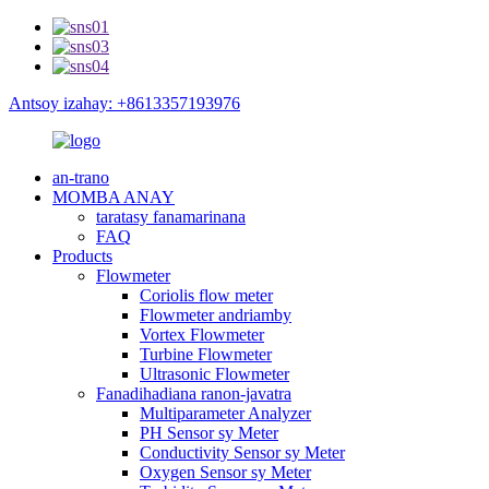
Antsoy izahay: +8613357193976
an-trano
MOMBA ANAY
taratasy fanamarinana
FAQ
Products
Flowmeter
Coriolis flow meter
Flowmeter andriamby
Vortex Flowmeter
Turbine Flowmeter
Ultrasonic Flowmeter
Fanadihadiana ranon-javatra
Multiparameter Analyzer
PH Sensor sy Meter
Conductivity Sensor sy Meter
Oxygen Sensor sy Meter