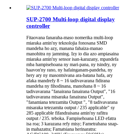
SUP-2700 Multi-loop digital display
controller
Fitaovana fanaraha-maso nomerika multi-loop
miaraka amin'ny teknolojia fonosana SMD
mandeha ho azy, manana fahaiza-manao
manohitra ny jamming. Izy io dia azo ampiasaina
miaraka amin'ny sensor isan-karazany, mpandefa
mba hampisehoana ny mari-pana, ny tsindry, ny
haavon'ny rano, ny hafainganam-pandeha, ny
hery ary ny masontsivana ara-batana hafa, ary
afaka mandrefy 8 ~ 16 tadivavarana fidirana
mandeha ny fihodinana, manohana 8 ~ 16
tadivavarana "fanairana fanairana Output", "16
tadivavarana misaraka fanairana Output",
"fanamiana tetezamita Output ", "8 tadivavarana
misaraka tetezamita output / 235 applicable" sy
285 applicable fifandraisana amin'ny rafitra
output / 235. teboka. Fampisehoana LED efatra
isa roa; 3 karazana refy misy; Fametrahana snap-
in mahazatra; Famatsiana herinaratra: