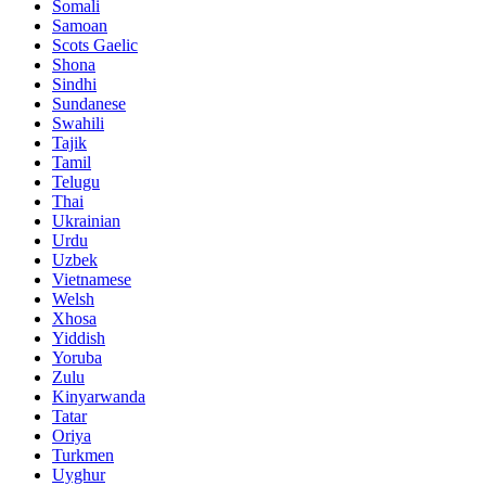
Somali
Samoan
Scots Gaelic
Shona
Sindhi
Sundanese
Swahili
Tajik
Tamil
Telugu
Thai
Ukrainian
Urdu
Uzbek
Vietnamese
Welsh
Xhosa
Yiddish
Yoruba
Zulu
Kinyarwanda
Tatar
Oriya
Turkmen
Uyghur