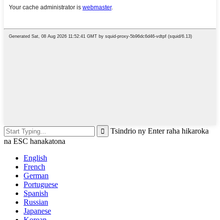
Tsindrio ny Enter raha hikaroka
na ESC hanakatona
English
French
German
Portuguese
Spanish
Russian
Japanese
Korean