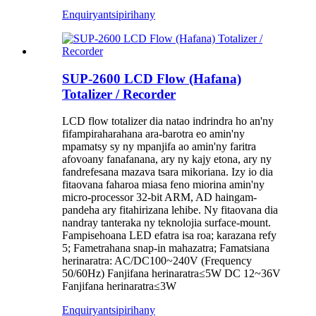
Enquiry
antsipirihany
SUP-2600 LCD Flow (Hafana)
Totalizer / Recorder
LCD flow totalizer dia natao indrindra ho an'ny
fifampiraharahana ara-barotra eo amin'ny
mpamatsy sy ny mpanjifa ao amin'ny faritra
afovoany fanafanana, ary ny kajy etona, ary ny
fandrefesana mazava tsara mikoriana. Izy io dia
fitaovana faharoa miasa feno miorina amin'ny
micro-processor 32-bit ARM, AD haingam-
pandeha ary fitahirizana lehibe. Ny fitaovana dia
nandray tanteraka ny teknolojia surface-mount.
Fampisehoana LED efatra isa roa; karazana refy
5; Fametrahana snap-in mahazatra; Famatsiana
herinaratra: AC/DC100~240V (Frequency
50/60Hz) Fanjifana herinaratra≤5W DC 12~36V
Fanjifana herinaratra≤3W
Enquiry
antsipirihany